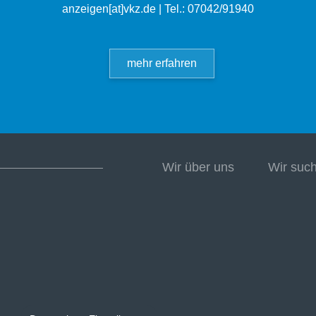
anzeigen[at]vkz.de
| Tel.: 07042/91940
mehr erfahren
Wir über uns
Wir suc