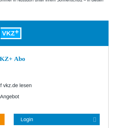
ommer in Nussdorf unter ihrem Sonnenschutz – in diesen
VKZ
 VKZ+ Abo
f vkz.de lesen
-Angebot
Login