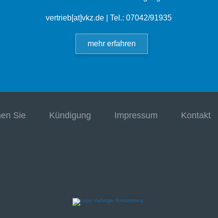
vertrieb[at]vkz.de
| Tel.: 07042/91935
mehr erfahren
hen Sie
Kündigung
Impressum
Kontakt