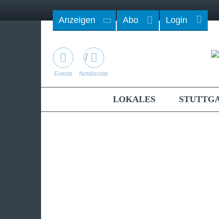
Anzeigen
Abo
Login
/
Events
Notdienste
LOKALES
STUTTG