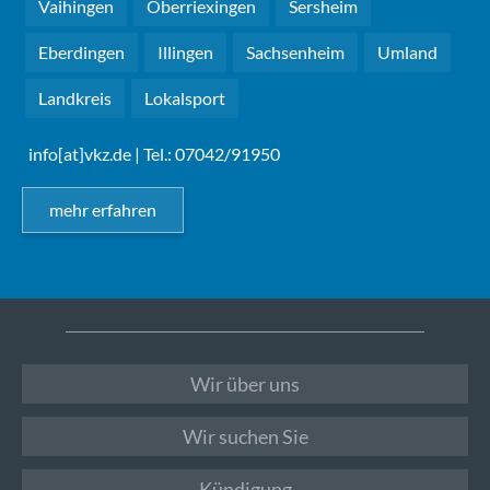
Vaihingen
Oberriexingen
Sersheim
Eberdingen
Illingen
Sachsenheim
Umland
Landkreis
Lokalsport
info[at]vkz.de
| Tel.: 07042/91950
mehr erfahren
Wir über uns
Wir suchen Sie
Kündigung