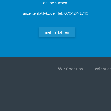
online buchen.
anzeigen[at]vkz.de
| Tel.: 07042/91940
mehr erfahren
Wir über uns
Wir such