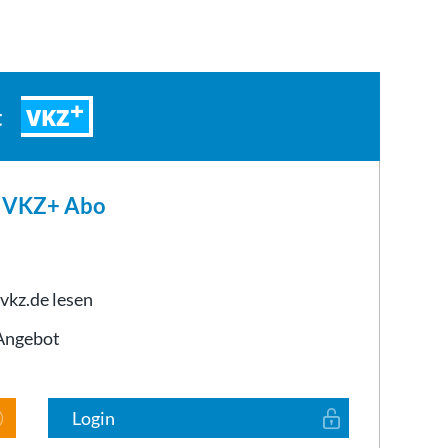
VKZ
t
m VKZ+ Abo
 vkz.de lesen
-Angebot
Login