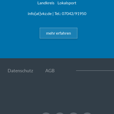
Landkreis
Lokalsport
info[at]vkz.de
| Tel.: 07042/91950
mehr erfahren
Datenschutz
AGB