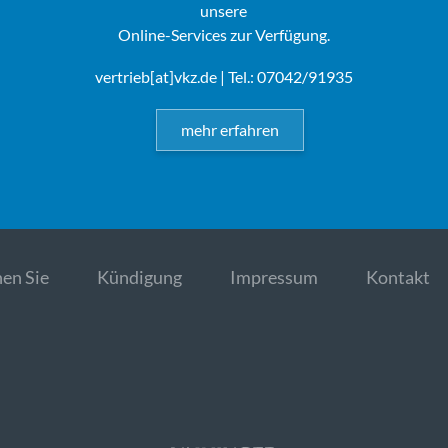
unsere
Online-Services zur Verfügung.
vertrieb[at]vkz.de
| Tel.: 07042/91935
mehr erfahren
en Sie
Kündigung
Impressum
Kontakt