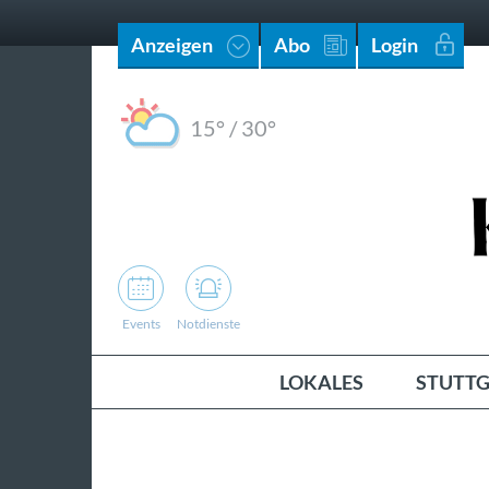
Anzeigen
Abo
Login
15°
/
30°
Events
Notdienste
LOKALES
STUTTG