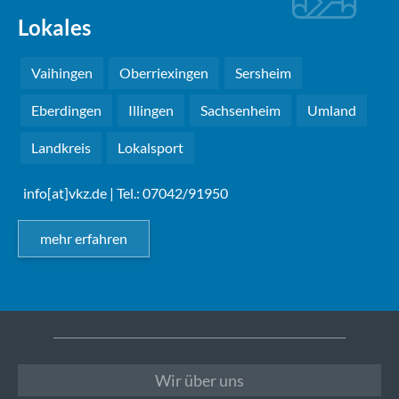
Lokales
Vaihingen
Oberriexingen
Sersheim
Eberdingen
Illingen
Sachsenheim
Umland
Landkreis
Lokalsport
info[at]vkz.de
| Tel.: 07042/91950
mehr erfahren
Wir über uns