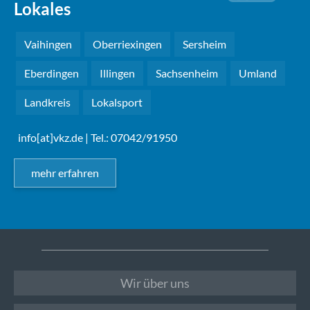
Lokales
Vaihingen
Oberriexingen
Sersheim
Eberdingen
Illingen
Sachsenheim
Umland
Landkreis
Lokalsport
info[at]vkz.de
| Tel.: 07042/91950
mehr erfahren
Wir über uns