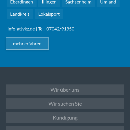
Eberdingen
Illingen
Sachsenheim
Umland
Landkreis
Lokalsport
info[at]vkz.de
| Tel.: 07042/91950
mehr erfahren
Wir über uns
Wir suchen Sie
Kündigung