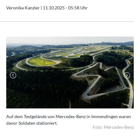
Veronika Kanzler |
11.10.2025 - 05:58 Uhr
Previous
Next
Auf dem Testgelände von Mercedes-Benz in Immendingen waren
Das
davor Soldaten stationiert.
Hek
Foto: Mercedes-Benz
 AG