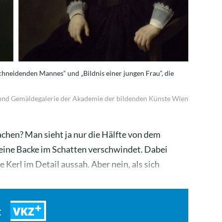
chneidenden Mannes“ und „Bildnis einer jungen Frau“, die
 und Gemäldegalerie der Akademie der bildenden Künste Wien
achen? Man sieht ja nur die Hälfte von dem
eine Backe im Schatten verschwindet. Dabei
 Kerl im Detail aussah. Aber nein, als sich
tierte,…
VKZ
t