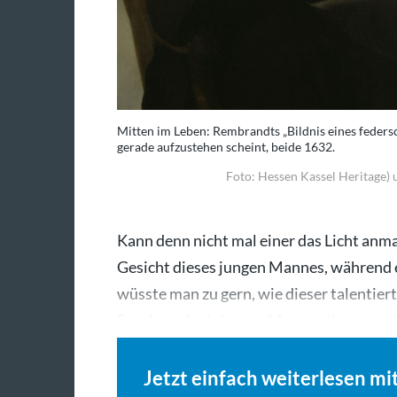
Mitten im Leben: Rembrandts „Bildnis eines feders
gerade aufzustehen scheint, beide 1632.
Foto: Hessen Kassel Heritage)
Kann denn nicht mal einer das Licht anm
Gesicht dieses jungen Mannes, während 
wüsste man zu gern, wie dieser talentierte
Rembrandt als junger Mann selbst porträ
Jetzt einfach weiterlesen mi