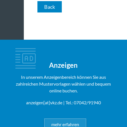
Back
Anzeigen
In unserem Anzeigenbereich können Sie aus
zahlreichen Mustervorlagen wählen und bequem
online buchen.
anzeigen[at]vkz.de
| Tel.: 07042/91940
mehr erfahren