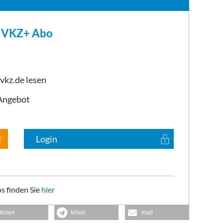
m VKZ+ Abo
 vkz.de lesen
-Angebot
Login
s finden Sie
hier
teilen
teilen
mail