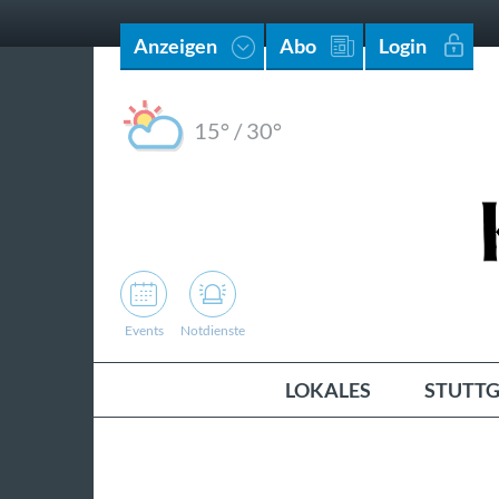
Anzeigen
Abo
Login
15°
/
30°
Events
Notdienste
LOKALES
STUTTG