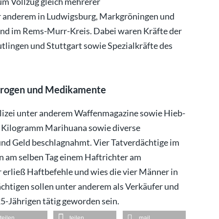
um Vollzug gleich mehrerer
r anderem in Ludwigsburg, Markgröningen und
und im Rems-Murr-Kreis. Dabei waren Kräfte der
tlingen und Stuttgart sowie Spezialkräfte des
Drogen und Medikamente
lizei unter anderem Waffenmagazine sowie Hieb-
5 Kilogramm Marihuana sowie diverse
nd Geld beschlagnahmt. Vier Tatverdächtige im
en am selben Tag einem Haftrichter am
 erließ Haftbefehle und wies die vier Männer in
ächtigen sollen unter anderem als Verkäufer und
5-Jährigen tätig geworden sein.
teilen
teilen
mail