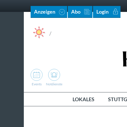
Anzeigen
Abo
Login
/
Events
Notdienste
LOKALES
STUTTG