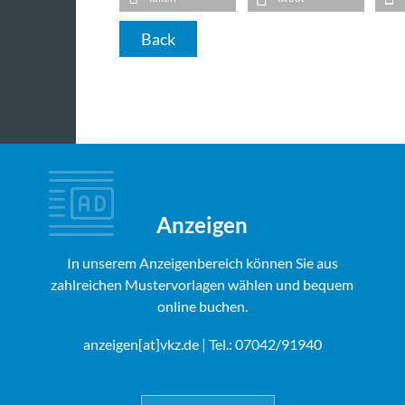
Back
Anzeigen
In unserem Anzeigenbereich können Sie aus
zahlreichen Mustervorlagen wählen und bequem
online buchen.
anzeigen[at]vkz.de
| Tel.: 07042/91940