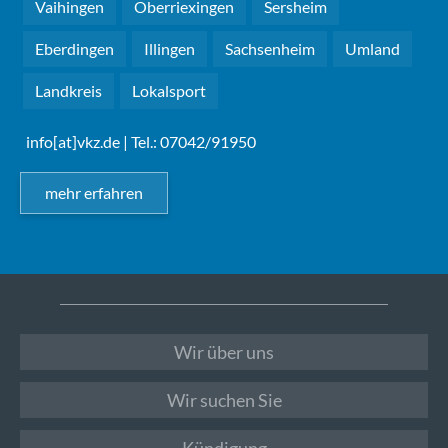
Vaihingen
Oberriexingen
Sersheim
Eberdingen
Illingen
Sachsenheim
Umland
Landkreis
Lokalsport
info[at]vkz.de
| Tel.: 07042/91950
mehr erfahren
Wir über uns
Wir suchen Sie
Kündigung