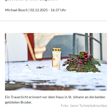
Michael Bosch |
02.12.2025 - 16:37 Uhr
den
Ein Trauerlicht erinnert vor dem Haus in St. Johann an die beiden
Ein
getöteten Brüder.
get
/dpa
Foto: Jason Tschepljakow/dpa