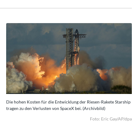
hip
Die hohen Kosten für die Entwicklung der Riesen-Rakete Starship
Die
tragen zu den Verlusten von SpaceX bei. (Archivbild)
tra
/dpa
Foto: Eric Gay/AP/dpa