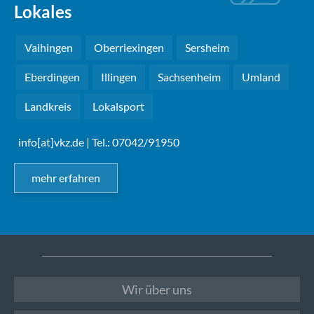
Lokales
Vaihingen
Oberriexingen
Sersheim
Eberdingen
Illingen
Sachsenheim
Umland
Landkreis
Lokalsport
info[at]vkz.de
| Tel.: 07042/91950
mehr erfahren
Wir über uns