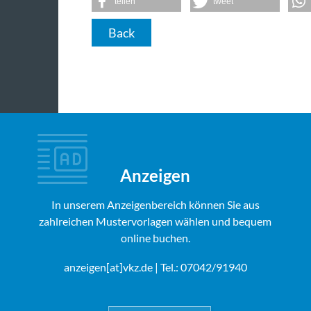
teilen
tweet
Back
Anzeigen
In unserem Anzeigenbereich können Sie aus
zahlreichen Mustervorlagen wählen und bequem
online buchen.
anzeigen[at]vkz.de
| Tel.: 07042/91940