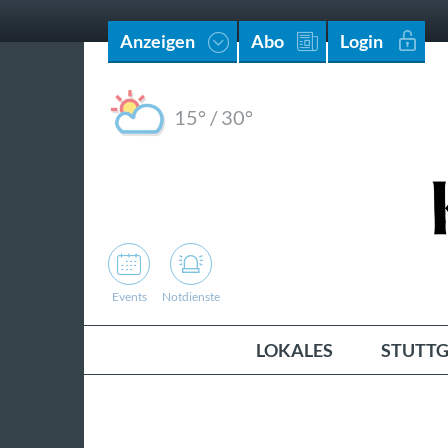
Anzeigen
Abo
Login
15°
/
30°
Events
Notdienste
LOKALES
STUTTG