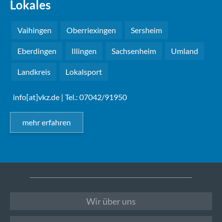
Lokales
Vaihingen
Oberriexingen
Sersheim
Eberdingen
Illingen
Sachsenheim
Umland
Landkreis
Lokalsport
info[at]vkz.de
| Tel.: 07042/91950
mehr erfahren
Wir über uns