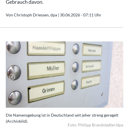
Gebrauch davon.
Von Christoph Driessen, dpa |
30.06.2026 - 07:11 Uhr
Previous
Next
Die Namensgebung ist in Deutschland seit jeher streng geregelt
Lan
(Archivbild).
de
/dpa
Foto: Philipp Brandstädter/dpa