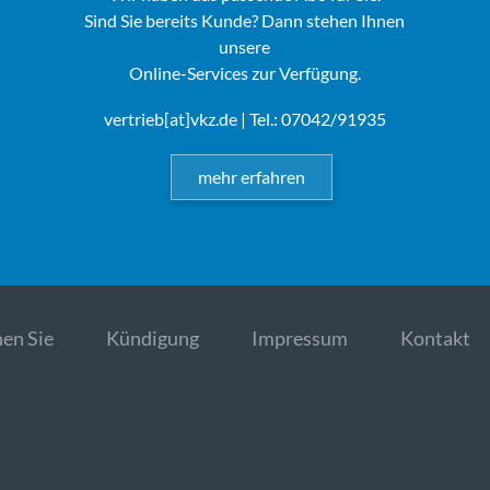
Sind Sie bereits Kunde? Dann stehen Ihnen
unsere
Online-Services zur Verfügung.
vertrieb[at]vkz.de
| Tel.: 07042/91935
mehr erfahren
en Sie
Kündigung
Impressum
Kontakt