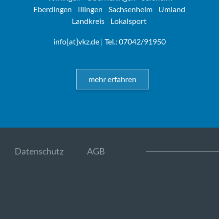
Eberdingen
Illingen
Sachsenheim
Umland
Landkreis
Lokalsport
info[at]vkz.de
| Tel.: 07042/91950
mehr erfahren
Datenschutz
AGB