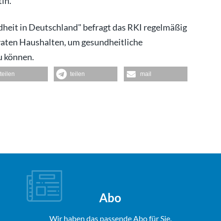
tin.
eit in Deutschland" befragt das RKI regelmäßig
vaten Haushalten, um gesundheitliche
u können.
teilen
teilen
mail
Abo
Wir haben das passende Abo für Sie.