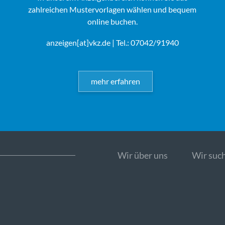
zahlreichen Mustervorlagen wählen und bequem
online buchen.
anzeigen[at]vkz.de
| Tel.: 07042/91940
mehr erfahren
Wir über uns
Wir such