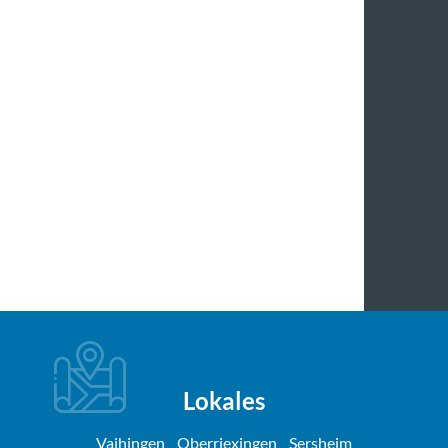
Lokales
Vaihingen
Oberriexingen
Sersheim