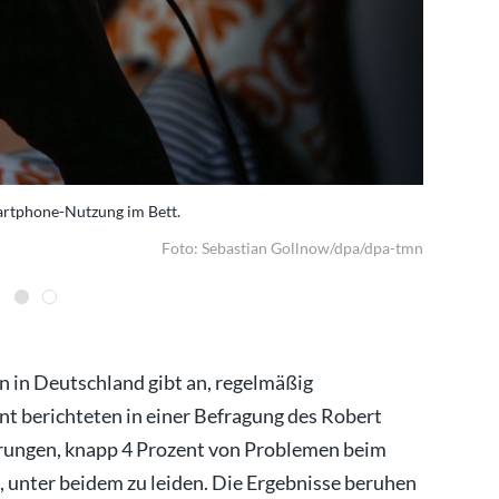
artphone-Nutzung im Bett.
Für die kö
Foto: Sebastian Gollnow/dpa/dpa-tmn
en in Deutschland gibt an, regelmäßig
t berichteten in einer Befragung des Robert
örungen, knapp 4 Prozent von Problemen beim
, unter beidem zu leiden. Die Ergebnisse beruhen