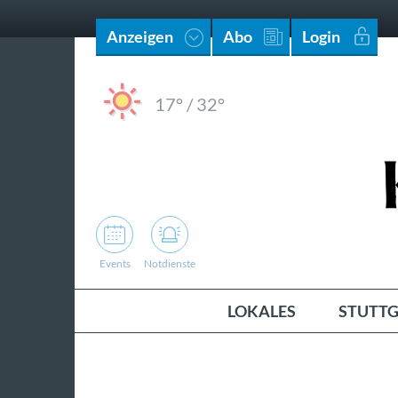
Anzeigen
Abo
Login
17°
/
32°
Events
Notdienste
LOKALES
STUTTG