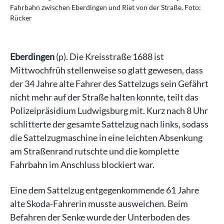
Fahrbahn zwischen Eberdingen und Riet von der Straße. Foto:
Fah
Rücker
Rü
Eberdingen
(p). Die Kreisstraße 1688 ist
Mittwochfrüh stellenweise so glatt gewesen, dass
der 34 Jahre alte Fahrer des Sattelzugs sein Gefährt
nicht mehr auf der Straße halten konnte, teilt das
Polizeipräsidium Ludwigsburg mit. Kurz nach 8 Uhr
schlitterte der gesamte Sattelzug nach links, sodass
die Sattelzugmaschine in eine leichten Absenkung
am Straßenrand rutschte und die komplette
Fahrbahn im Anschluss blockiert war.
Eine dem Sattelzug entgegenkommende 61 Jahre
alte Skoda-Fahrerin musste ausweichen. Beim
Befahren der Senke wurde der Unterboden des