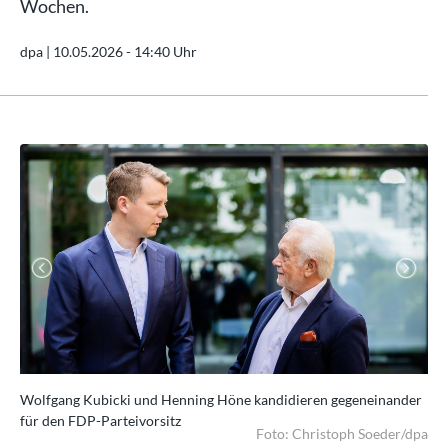
Wochen.
dpa |
10.05.2026 - 14:40 Uhr
Previous
Next
Wolfgang Kubicki und Henning Höne kandidieren gegeneinander
Ale
für den FDP-Parteivorsitz
ste
Foto: Christoph Soeder/dpa