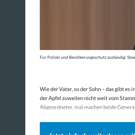
Für Polizei und Bevölkerungsschutz zuständig: Sta
Wie der Vater, so der Sohn – das gibt es i
der Apfel zuweilen nicht weit vom Stamm.
Abgeordneter, mal machen beide Generat
aber kommt es vor, dass Senior und…