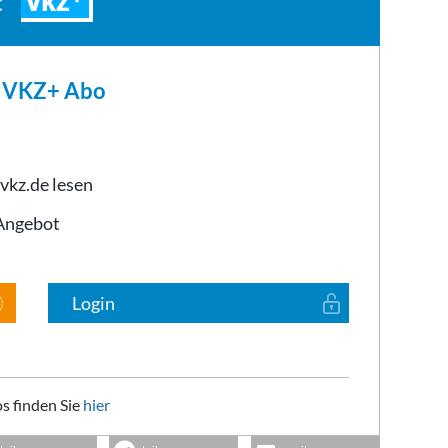
VKZ
t
m VKZ+ Abo
 vkz.de lesen
-Angebot
Login
s finden Sie
hier