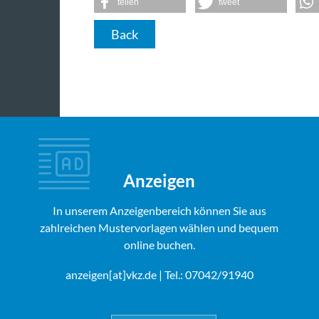
teilen
tweet
Back
Anzeigen
In unserem Anzeigenbereich können Sie aus
zahlreichen Mustervorlagen wählen und bequem
online buchen.
anzeigen[at]vkz.de
| Tel.: 07042/91940