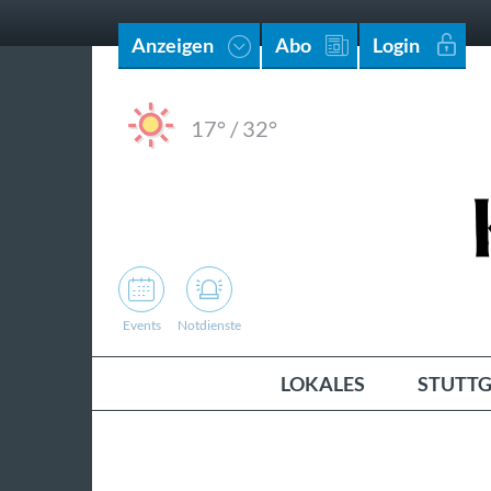
Anzeigen
Abo
Login
17°
/
32°
Events
Notdienste
LOKALES
STUTTG