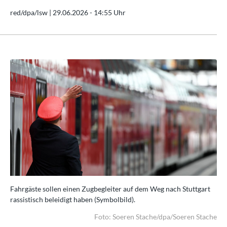
red/dpa/lsw |
29.06.2026 - 14:55 Uhr
rt
Fahrgäste sollen einen Zugbegleiter auf dem Weg nach Stuttgart
Fah
rassistisch beleidigt haben (Symbolbild).
ras
ache
Foto: Soeren Stache/dpa/Soeren Stache