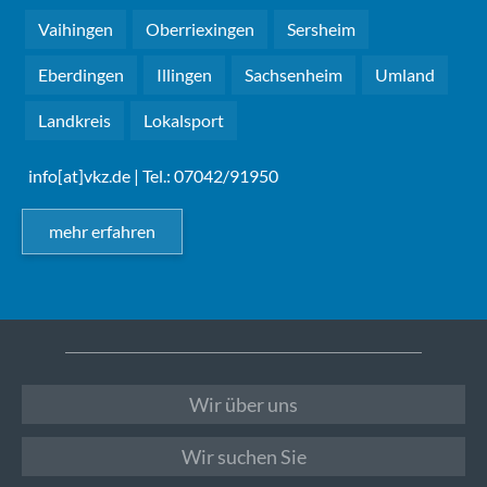
Vaihingen
Oberriexingen
Sersheim
Eberdingen
Illingen
Sachsenheim
Umland
Landkreis
Lokalsport
info[at]vkz.de
| Tel.: 07042/91950
mehr erfahren
Wir über uns
Wir suchen Sie