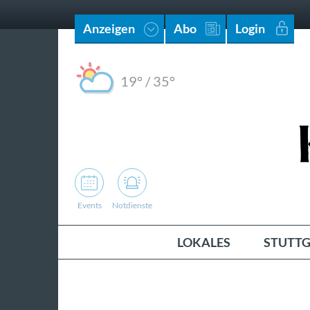
Anzeigen
Abo
Login
19°
/
35°
Events
Notdienste
LOKALES
STUTTG