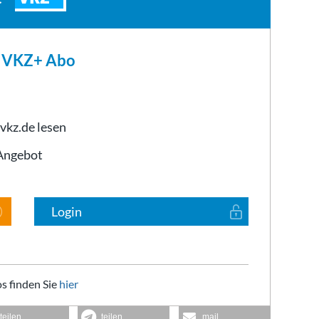
m VKZ+ Abo
 vkz.de lesen
-Angebot
Login
s finden Sie
hier
teilen
teilen
mail