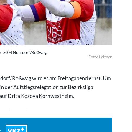
 der SGM Nussdorf/Roßwag.
Foto: Leitner
sdorf/Roßwag wird es am Freitagabend ernst. Um
n der Aufstiegsrelegation zur Bezirksliga
t auf Drita Kosova Kornwestheim.
rbereitet und…
VKZ
t