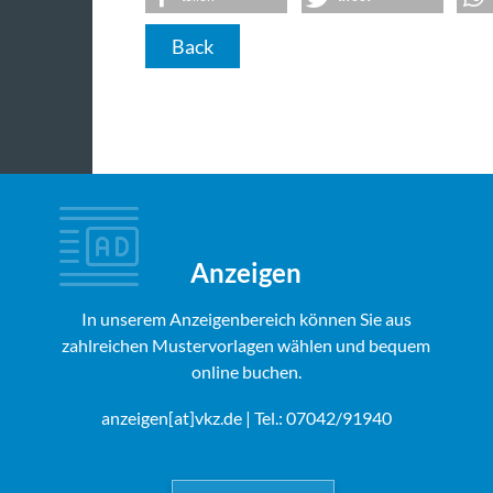
Back
Anzeigen
In unserem Anzeigenbereich können Sie aus
zahlreichen Mustervorlagen wählen und bequem
online buchen.
anzeigen[at]vkz.de
| Tel.: 07042/91940