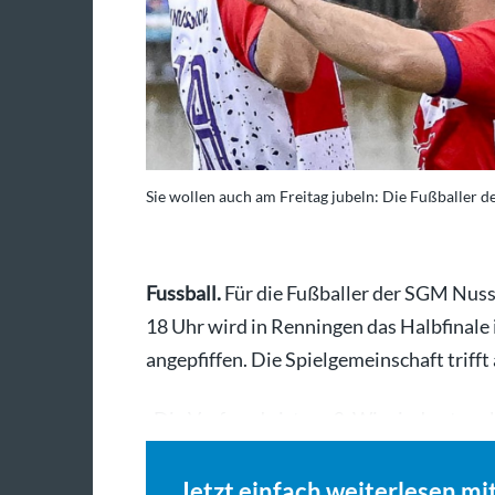
Sie wollen auch am Freitag jubeln: Die Fußballer
Fussball.
Für die Fußballer der SGM Nus
18 Uhr wird in Renningen das Halbfinale i
angepfiffen. Die Spielgemeinschaft triff
„Die Vorfreude ist groß. Wir sind gut vo
Jetzt einfach weiterlesen mi