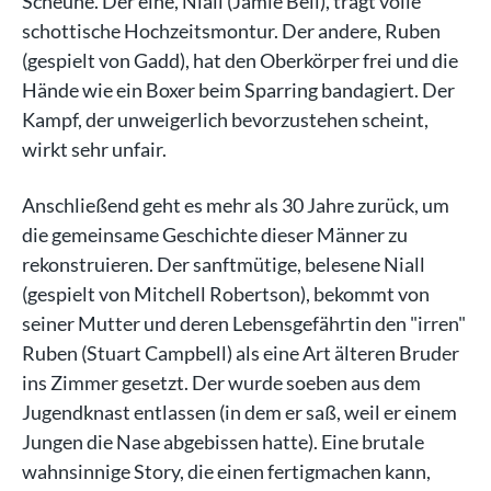
Scheune. Der eine, Niall (Jamie Bell), trägt volle
schottische Hochzeitsmontur. Der andere, Ruben
(gespielt von Gadd), hat den Oberkörper frei und die
Hände wie ein Boxer beim Sparring bandagiert. Der
Kampf, der unweigerlich bevorzustehen scheint,
wirkt sehr unfair.
Anschließend geht es mehr als 30 Jahre zurück, um
die gemeinsame Geschichte dieser Männer zu
rekonstruieren. Der sanftmütige, belesene Niall
(gespielt von Mitchell Robertson), bekommt von
seiner Mutter und deren Lebensgefährtin den "irren"
Ruben (Stuart Campbell) als eine Art älteren Bruder
ins Zimmer gesetzt. Der wurde soeben aus dem
Jugendknast entlassen (in dem er saß, weil er einem
Jungen die Nase abgebissen hatte). Eine brutale
wahnsinnige Story, die einen fertigmachen kann,