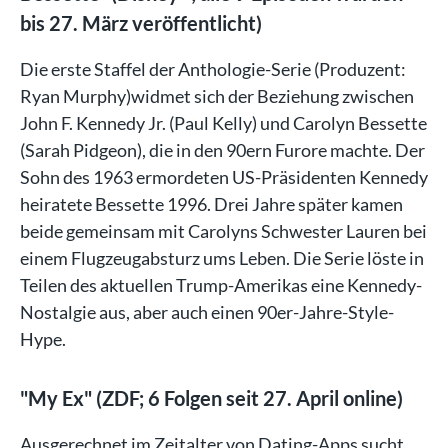
bis 27. März veröffentlicht)
Die erste Staffel der Anthologie-Serie (Produzent:
Ryan Murphy)
widmet sich der Beziehung zwischen
John F. Kennedy Jr. (Paul Kelly) und Carolyn Bessette
(Sarah Pidgeon), die in den 90ern Furore machte. Der
Sohn des 1963 ermordeten US-Präsidenten Kennedy
heiratete Bessette 1996. Drei Jahre später kamen
beide gemeinsam mit Carolyns Schwester Lauren bei
einem Flugzeugabsturz ums Leben. Die Serie löste in
Teilen des aktuellen Trump-Amerikas eine Kennedy-
Nostalgie aus, aber auch einen 90er-Jahre-Style-
Hype.
"My Ex" (ZDF; 6 Folgen seit 27. April online)
Ausgerechnet im Zeitalter von Dating-Apps sucht