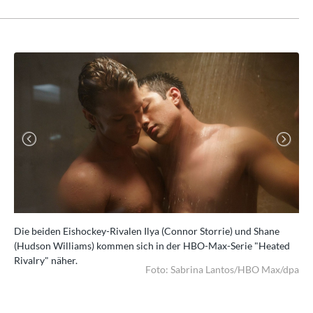
Previous
Next
Die beiden Eishockey-Rivalen Ilya (Connor Storrie) und Shane
Sar
(Hudson Williams) kommen sich in der HBO-Max-Serie "Heated
F. 
dpa
Rivalry" näher.
Car
Foto: Sabrina Lantos/HBO Max/dpa
Dis