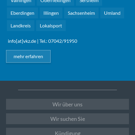
Vaihingen
Oberriexingen
Sersheim
Eberdingen
Illingen
Sachsenheim
Umland
Landkreis
Lokalsport
info[at]vkz.de
| Tel.: 07042/91950
mehr erfahren
Wir über uns
Wir suchen Sie
Kündigung