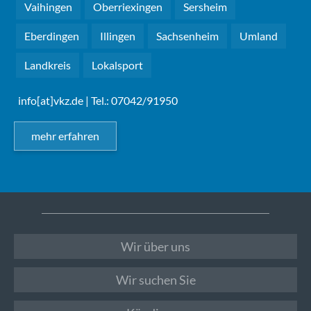
Vaihingen
Oberriexingen
Sersheim
Eberdingen
Illingen
Sachsenheim
Umland
Landkreis
Lokalsport
info[at]vkz.de
| Tel.: 07042/91950
mehr erfahren
Wir über uns
Wir suchen Sie