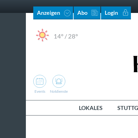
Anzeigen
Abo
Login
14°
/
28°
Events
Notdienste
LOKALES
STUTTG