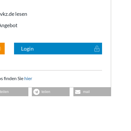
 vkz.de lesen
-Angebot
Login
s finden Sie
hier
teilen
teilen
mail