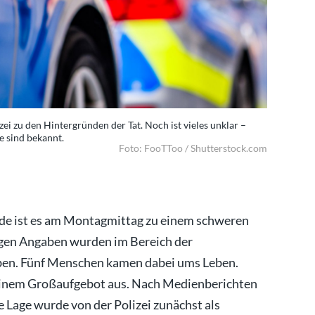
zei zu den Hintergründen der Tat. Noch ist vieles unklar –
Nach tödlic
e sind bekannt.
doch erste
Foto: FooTToo / Shutterstock.com
ade ist es am Montagmittag zu einem schweren
gen Angaben wurden im Bereich der
en. Fünf Menschen kamen dabei ums Leben.
 einem Großaufgebot aus. Nach Medienberichten
 Lage wurde von der Polizei zunächst als