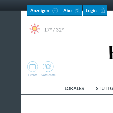
Anzeigen
Abo
Login
17°
/
32°
Events
Notdienste
LOKALES
STUTTG