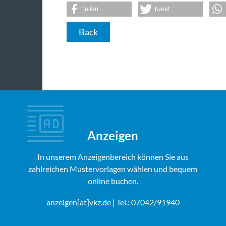
teilen
tweet
Back
Anzeigen
In unserem Anzeigenbereich können Sie aus
zahlreichen Mustervorlagen wählen und bequem
online buchen.
anzeigen[at]vkz.de
| Tel.: 07042/91940