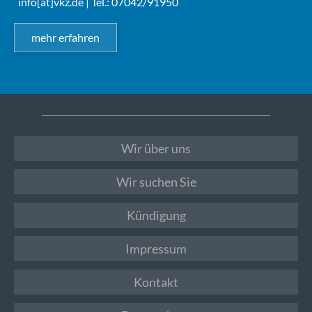
info[at]vkz.de
| Tel.: 07042/91950
mehr erfahren
Wir über uns
Wir suchen Sie
Kündigung
Impressum
Kontakt