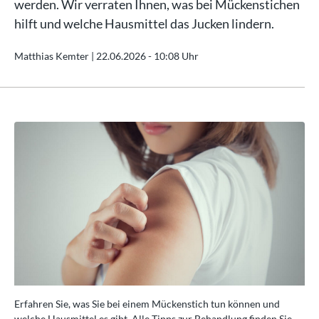
werden. Wir verraten Ihnen, was bei Mückenstichen
hilft und welche Hausmittel das Jucken lindern.
Matthias Kemter |
22.06.2026 - 10:08 Uhr
Erfahren Sie, was Sie bei einem Mückenstich tun können und
Erf
e
welche Hausmittel es gibt. Alle Tipps zur Behandlung finden Sie
wel