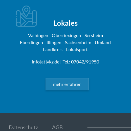
Lokales
Vaihingen
Oberriexingen
Sersheim
Eberdingen
Illingen
Sachsenheim
Umland
Landkreis
Lokalsport
info[at]vkz.de
| Tel.: 07042/91950
mehr erfahren
Datenschutz
AGB