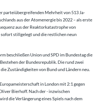
er parteiübergreifenden Mehrheit von 513 Ja-
hlands aus der Atomenergie bis 2022 – als erste
nsequenz aus der Reaktorkatastrophe von
fort stillgelegt und die restlichen neun
form beschließen Union und SPD im Bundestag die
Bestehen der Bundesrepublik. Die rund zwei
die Zuständigkeiten von Bund und Ländern neu.
-Europameisterschaft in London mit 2:1 gegen
liver Bierhoff. Nach der - inzwischen
wird die Verlängerung eines Spiels nach dem