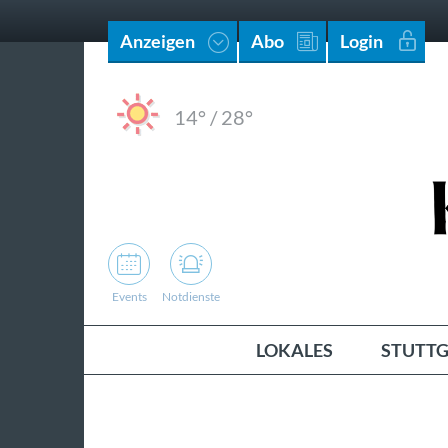
Anzeigen
Abo
Login
14°
/
28°
Events
Notdienste
LOKALES
STUTTG