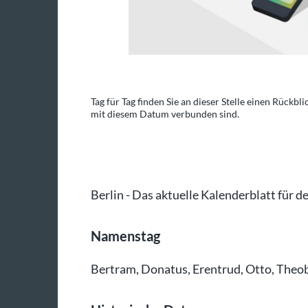
der Sterbetage, die
Tag für Tag finden Sie an dieser Stelle einen Rückbl
mit diesem Datum verbunden sind.
o: dpa-infografik/dpa
Berlin - Das aktuelle Kalenderblatt für d
Namenstag
Bertram, Donatus, Erentrud, Otto, Theo