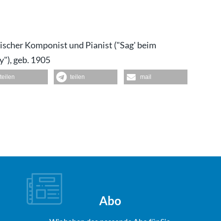
hischer Komponist und Pianist ("Sag' beim
y"), geb. 1905
teilen
teilen
mail
Abo