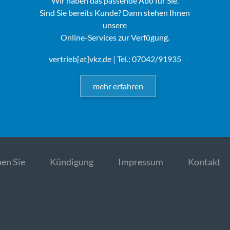
Wir haben das passende Abo für Sie.
Sind Sie bereits Kunde? Dann stehen Ihnen
unsere
Online-Services zur Verfügung.
vertrieb[at]vkz.de
| Tel.: 07042/91935
mehr erfahren
en Sie
Kündigung
Impressum
Kontakt