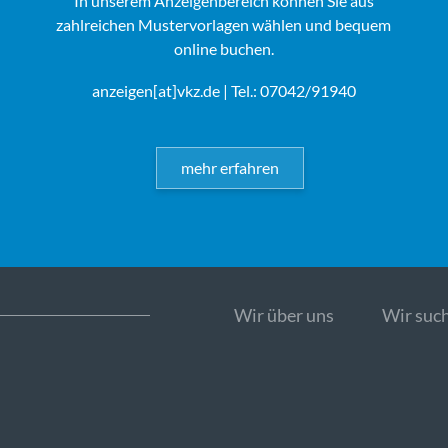
In unserem Anzeigenbereich können Sie aus
zahlreichen Mustervorlagen wählen und bequem
online buchen.
anzeigen[at]vkz.de
| Tel.: 07042/91940
mehr erfahren
Wir über uns
Wir such