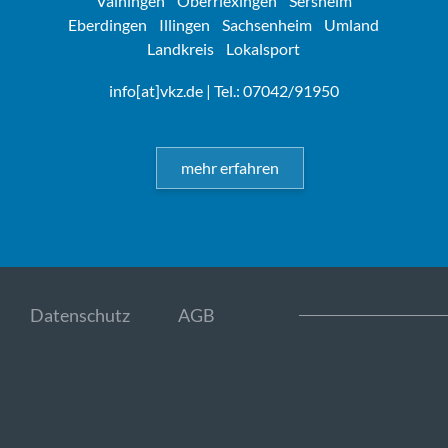
Vaihingen
Oberriexingen
Sersheim
Eberdingen
Illingen
Sachsenheim
Umland
Landkreis
Lokalsport
info[at]vkz.de
| Tel.: 07042/91950
mehr erfahren
Datenschutz
AGB