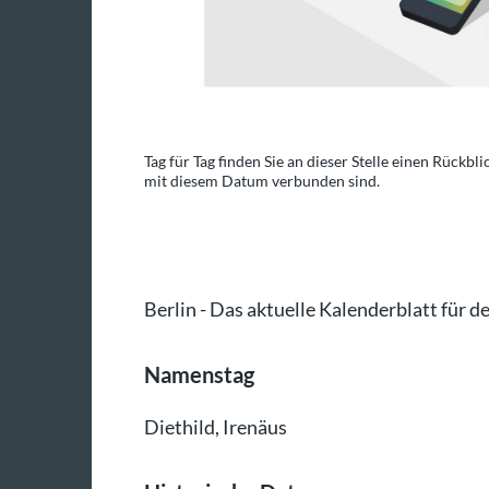
der Sterbetage, die
Tag für Tag finden Sie an dieser Stelle einen Rückbl
mit diesem Datum verbunden sind.
o: dpa-infografik/dpa
Berlin - Das aktuelle Kalenderblatt für d
Namenstag
Diethild, Irenäus