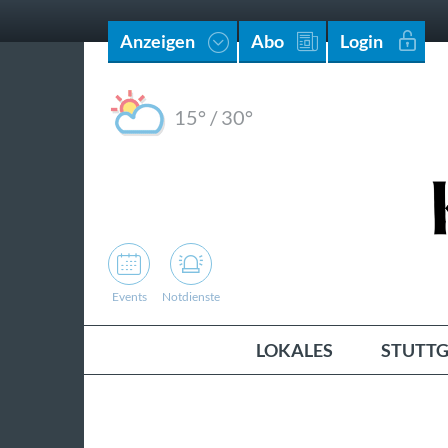
Anzeigen
Abo
Login
15°
/
30°
Events
Notdienste
LOKALES
STUTTG