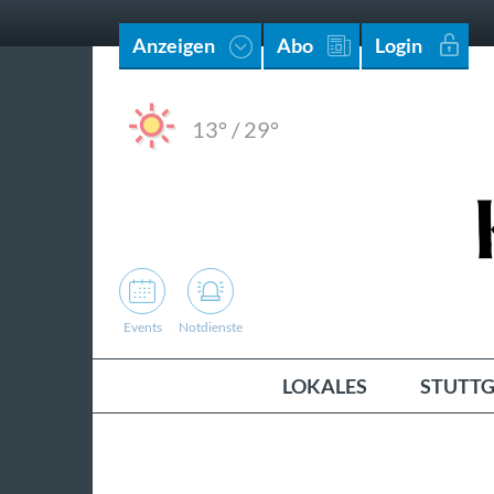
Anzeigen
Abo
Login
13°
/
29°
Events
Notdienste
LOKALES
STUTTG