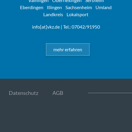
Vaihingen
Oberriexingen
Sersheim
Eberdingen
Illingen
Sachsenheim
Umland
Landkreis
Lokalsport
info[at]vkz.de
| Tel.: 07042/91950
mehr erfahren
Datenschutz
AGB