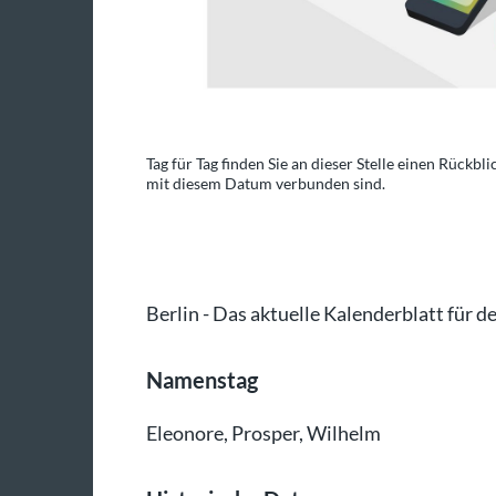
der Sterbetage, die
Tag für Tag finden Sie an dieser Stelle einen Rückbl
mit diesem Datum verbunden sind.
o: dpa-infografik/dpa
Berlin - Das aktuelle Kalenderblatt für d
Namenstag
Eleonore, Prosper, Wilhelm