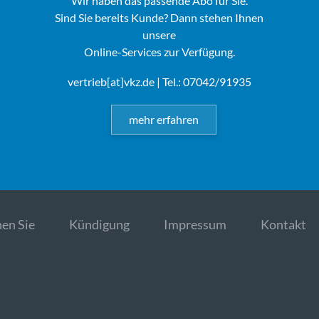
Wir haben das passende Abo für Sie.
Sind Sie bereits Kunde? Dann stehen Ihnen
unsere
Online-Services zur Verfügung.
vertrieb[at]vkz.de
| Tel.: 07042/91935
mehr erfahren
en Sie
Kündigung
Impressum
Kontakt