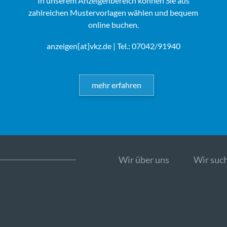
In unserem Anzeigenbereich können Sie aus
zahlreichen Mustervorlagen wählen und bequem
online buchen.
anzeigen[at]vkz.de
| Tel.: 07042/91940
mehr erfahren
Wir über uns
Wir such