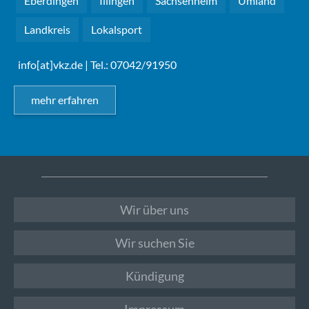
Eberdingen
Illingen
Sachsenheim
Umland
Landkreis
Lokalsport
info[at]vkz.de
| Tel.: 07042/91950
mehr erfahren
Wir über uns
Wir suchen Sie
Kündigung
Impressum