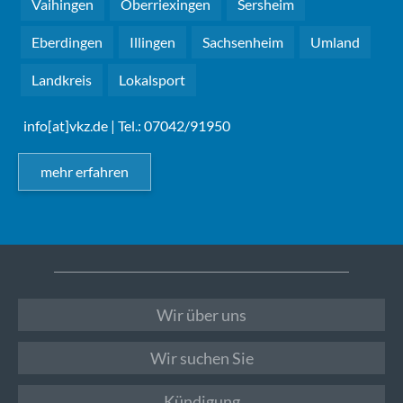
Vaihingen
Oberriexingen
Sersheim
Eberdingen
Illingen
Sachsenheim
Umland
Landkreis
Lokalsport
info[at]vkz.de
| Tel.: 07042/91950
mehr erfahren
Wir über uns
Wir suchen Sie
Kündigung