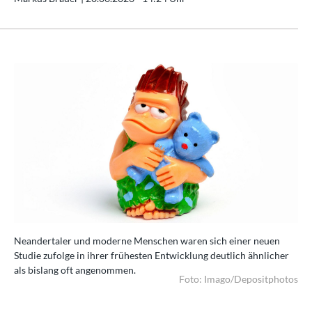
Neandertaler und moderne Menschen waren sich einer neuen
Ne
er
Studie zufolge in ihrer frühesten Entwicklung deutlich ähnlicher
Stu
als bislang oft angenommen.
als
tos
Foto: Imago/Depositphotos