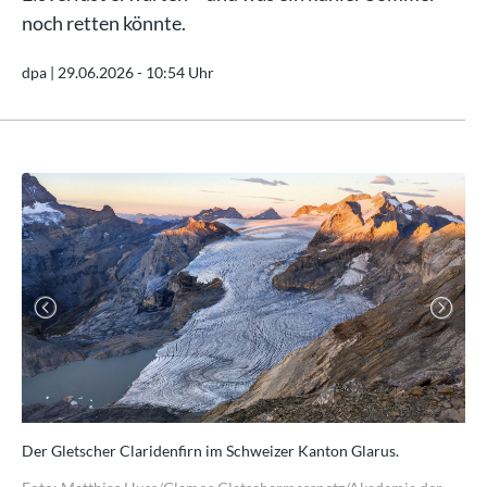
noch retten könnte.
dpa |
29.06.2026 - 10:54 Uhr
Previous
Next
il,
Der Gletscher Claridenfirn im Schweizer Kanton Glarus.
Ver
bei