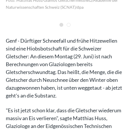
Foto: Matthias Huss/Glamos Gletschermessnetz/Akademie der
und
Naturwissenschaften Schweiz (SCNAT)/dpa
dpa
Genf - Dürftiger Schneefall und frühe Hitzewellen
sind eine Hiobsbotschaft für die Schweizer
Gletscher: An diesem Montag (29. Juni) ist nach
Berechnungen von Glaziologen bereits
Gletscherschwundtag. Das heißt, die Menge, die die
Gletscher durch Neuschnee über den Winter oben
dazugewonnen haben, ist unten weggetaut - ab jetzt
geht's an die Substanz.
"Es ist jetzt schon klar, dass die Gletscher wiederum
massiv an Eis verlieren", sagte Matthias Huss,
Glaziologe an der Eidgenössischen Technischen