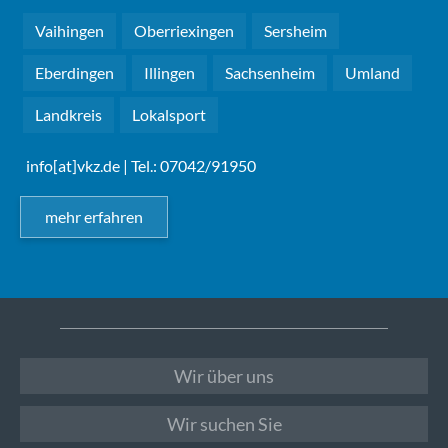
Vaihingen
Oberriexingen
Sersheim
Eberdingen
Illingen
Sachsenheim
Umland
Landkreis
Lokalsport
info[at]vkz.de
| Tel.: 07042/91950
mehr erfahren
Wir über uns
Wir suchen Sie