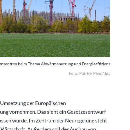
henzentren beim Thema Abwärmenutzung und Energieeffizienz
Die Bundes
entgegenk
Foto: Patrick Pleul/dpa
er Umsetzung der Europäischen
erung vornehmen. Das sieht ein Gesetzesentwurf
lossen wurde. Im Zentrum der Neuregelung steht
 Wirtschaft. Außerdem soll der Ausbau von