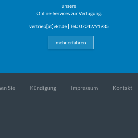
unsere
Online-Services zur Verfügung.
vertrieb[at]vkz.de
| Tel.: 07042/91935
mehr erfahren
en Sie
Kündigung
Impressum
Kontakt