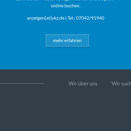
online buchen.
anzeigen[at]vkz.de
| Tel.: 07042/91940
mehr erfahren
Wir über uns
Wir such