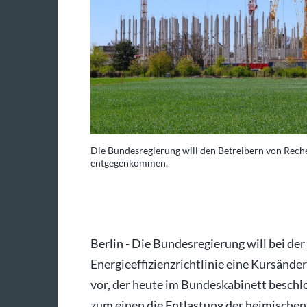
und Energieeffizienz
Die Bundesregierung will den Betreibern von Rec
entgegenkommen.
oto: Patrick Pleul/dpa
Berlin - Die Bundesregierung will bei d
Energieeffizienzrichtlinie eine Kursänd
vor, der heute im Bundeskabinett besch
zum einen die Entlastung der heimischen