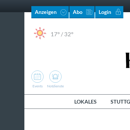
Anzeigen
Abo
Login
17°
/
32°
Events
Notdienste
LOKALES
STUTTG