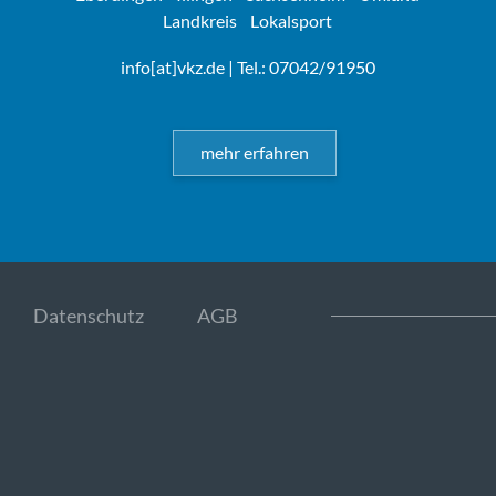
Landkreis
Lokalsport
info[at]vkz.de
| Tel.: 07042/91950
mehr erfahren
Datenschutz
AGB