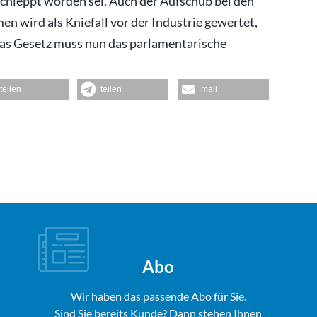
schleppt worden sei. Auch der Aufschub bei den
en wird als Kniefall vor der Industrie gewertet,
Das Gesetz muss nun das parlamentarische
teilen
teilen
mail
Abo
Wir haben das passende Abo für Sie.
Sind Sie bereits Kunde? Dann stehen Ihnen