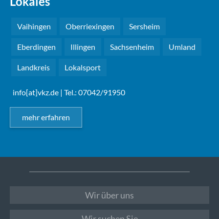
Lokales
Vaihingen
Oberriexingen
Sersheim
Eberdingen
Illingen
Sachsenheim
Umland
Landkreis
Lokalsport
info[at]vkz.de
| Tel.: 07042/91950
mehr erfahren
Wir über uns
Wir suchen Sie