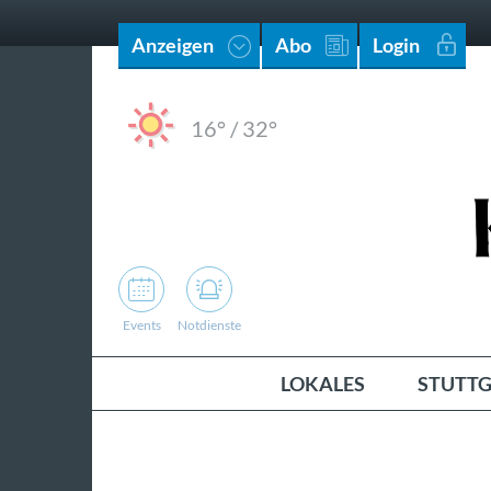
Anzeigen
Abo
Login
16°
/
32°
Events
Notdienste
LOKALES
STUTTG