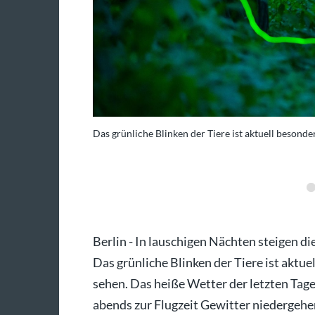
Das grünliche Blinken der Tiere ist aktuell besond
 picture alliance / dpa
Berlin - In lauschigen Nächten steigen d
Das grünliche Blinken der Tiere ist aktu
sehen. Das heiße Wetter der letzten Tag
abends zur Flugzeit Gewitter niedergeh