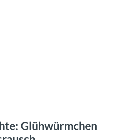
hte: Glühwürmchen
srausch