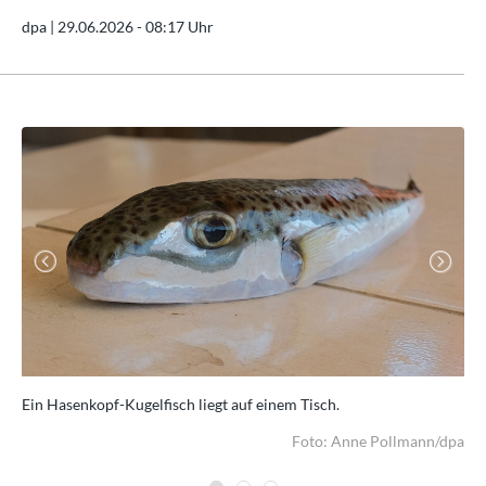
dpa |
29.06.2026 - 08:17 Uhr
Previous
Next
e
Ein Hasenkopf-Kugelfisch liegt auf einem Tisch.
Has
Au
/dpa
Foto: Anne Pollmann/dpa