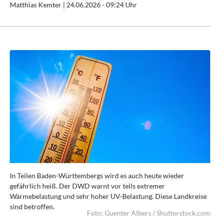
Matthias Kemter |
24.06.2026 - 09:24 Uhr
In Teilen Baden-Württembergs wird es auch heute wieder
In 
gefährlich heiß. Der DWD warnt vor teils extremer
gef
se
Wärmebelastung und sehr hoher UV-Belastung. Diese Landkreise
Wä
sind betroffen.
sin
.com
Foto: Guenter Albers / Shutterstock.com