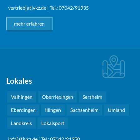
vertrieb[at]vkz.de
| Tel.: 07042/91935
mehr erfahren
Lokales
Vaihingen
Oberriexingen
Sersheim
Eberdingen
Illingen
Sachsenheim
Umland
Landkreis
Lokalsport
info[at]vkz.de
| Tel.: 07042/91950