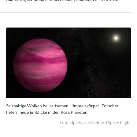
Salzhaltige Wolken bei seltsamen Himmelskörper: Forscher
Sal
liefern neue Einblicke in den Rosa Planeten.
lie
ight
Foto: dpa/Nasa/Goddard Space Flight