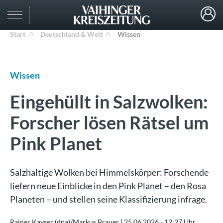
Start
Deutschland & Welt
Wissen
Wissen
Eingehüllt in Salzwolken:
Forscher lösen Rätsel um
Pink Planet
Salzhaltige Wolken bei Himmelskörper: Forschende
liefern neue Einblicke in den Pink Planet – den Rosa
Planeten – und stellen seine Klassifizierung infrage.
Rainer Kayser (dpa)/Markus Brauer |
25.06.2026 - 12:27 Uhr