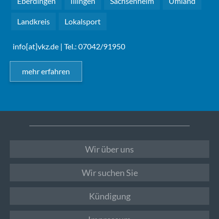
Eberdingen
Illingen
Sachsenheim
Umland
Landkreis
Lokalsport
info[at]vkz.de
| Tel.: 07042/91950
mehr erfahren
Wir über uns
Wir suchen Sie
Kündigung