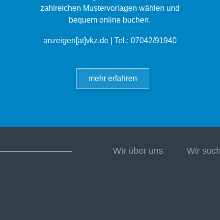
zahlreichen Mustervorlagen wählen und
bequem online buchen.
anzeigen[at]vkz.de
| Tel.: 07042/91940
mehr erfahren
Wir über uns
Wir suc