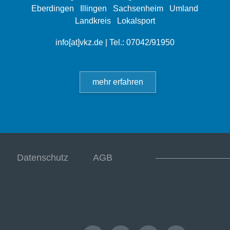
Eberdingen
Illingen
Sachsenheim
Umland
Landkreis
Lokalsport
info[at]vkz.de
| Tel.: 07042/91950
mehr erfahren
Datenschutz
AGB