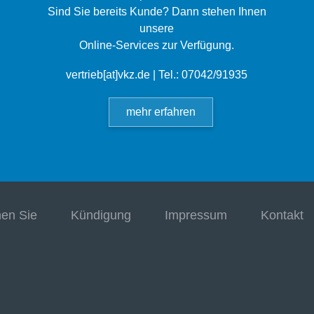
Sind Sie bereits Kunde? Dann stehen Ihnen
unsere
Online-Services zur Verfügung.
vertrieb[at]vkz.de
| Tel.: 07042/91935
mehr erfahren
hen Sie
Kündigung
Impressum
Kontakt