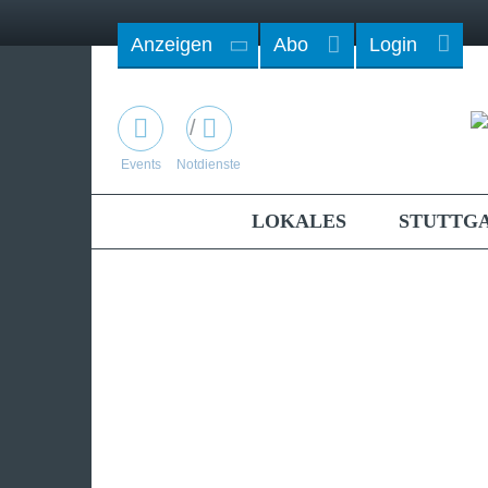
Anzeigen
Abo
Login
/
Events
Notdienste
LOKALES
STUTTG