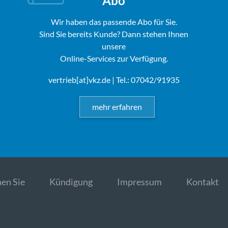
Abo
Wir haben das passende Abo für Sie.
Sind Sie bereits Kunde? Dann stehen Ihnen
unsere
Online-Services zur Verfügung.
vertrieb[at]vkz.de
| Tel.: 07042/91935
mehr erfahren
en Sie
Kündigung
Impressum
Kontakt