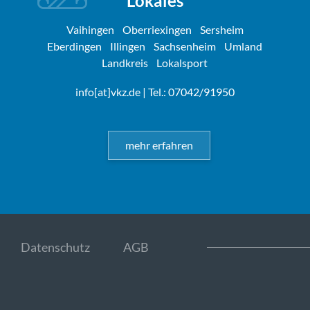
Lokales
Vaihingen
Oberriexingen
Sersheim
Eberdingen
Illingen
Sachsenheim
Umland
Landkreis
Lokalsport
info[at]vkz.de
| Tel.: 07042/91950
mehr erfahren
Datenschutz
AGB