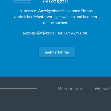
Anzeigen
In unserem Anzeigenbereich können Sie aus
zahlreichen Mustervorlagen wählen und bequem
online buchen.
anzeigen[at]vkz.de
| Tel.: 07042/91940
mehr erfahren
Wir über uns
Wir such