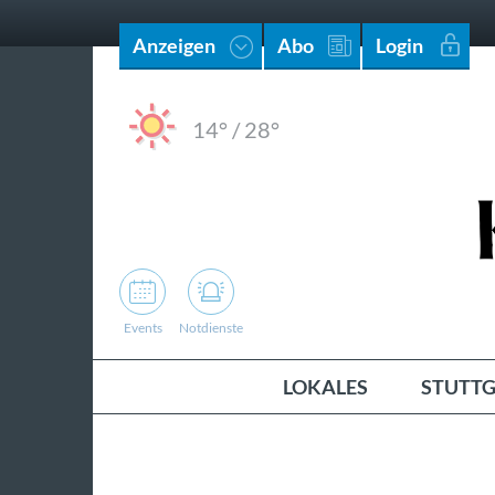
Anzeigen
Abo
Login
14°
/
28°
Events
Notdienste
LOKALES
STUTTG