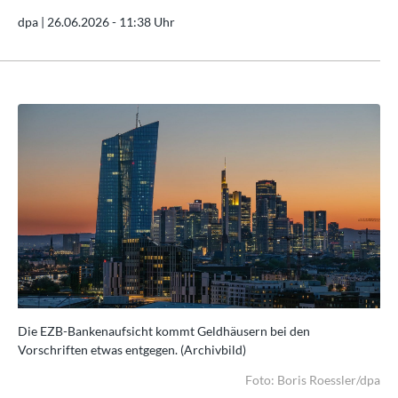
dpa |
26.06.2026 - 11:38 Uhr
Die EZB-Bankenaufsicht kommt Geldhäusern bei den
Di
Vorschriften etwas entgegen. (Archivbild)
Vor
/dpa
Foto: Boris Roessler/dpa