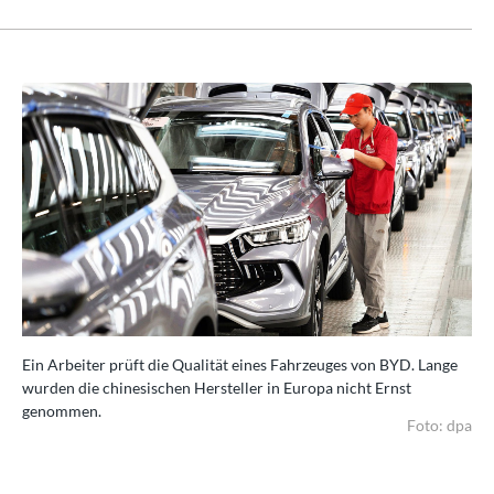
ge
Ein Arbeiter prüft die Qualität eines Fahrzeuges von BYD. Lange
Ein
wurden die chinesischen Hersteller in Europa nicht Ernst
wur
genommen.
ge
 dpa
Foto: dpa