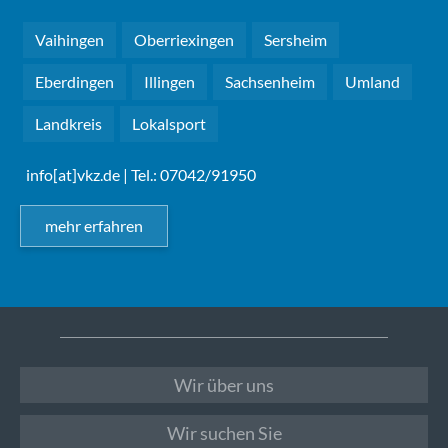
Vaihingen
Oberriexingen
Sersheim
Eberdingen
Illingen
Sachsenheim
Umland
Landkreis
Lokalsport
info[at]vkz.de
| Tel.: 07042/91950
mehr erfahren
Wir über uns
Wir suchen Sie