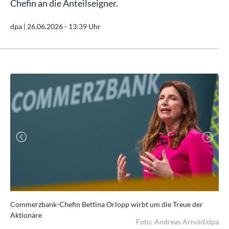
Chefin an die Anteilseigner.
dpa |
26.06.2026 - 13:39 Uhr
Previous
Next
e
Commerzbank-Chefin Bettina Orlopp wirbt um die Treue der
Di
Aktionäre
Uni
/dpa
Foto: Andreas Arnold/dpa