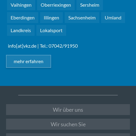
Vaihingen
Oberriexingen
Sersheim
Eberdingen
Illingen
Sachsenheim
Umland
Landkreis
Lokalsport
info[at]vkz.de
| Tel.: 07042/91950
mehr erfahren
Wir über uns
Wir suchen Sie