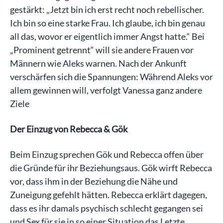
gestärkt: „Jetzt bin ich erst recht noch rebellischer.
Ich bin so eine starke Frau. Ich glaube, ich bin genau
all das, wovor er eigentlich immer Angst hatte.“ Bei
„Prominent getrennt“ will sie andere Frauen vor
Männern wie Aleks warnen. Nach der Ankunft
verschärfen sich die Spannungen: Während Aleks vor
allem gewinnen will, verfolgt Vanessa ganz andere
Ziele
Der Einzug von Rebecca & Gök
Beim Einzug sprechen Gök und Rebecca offen über
die Gründe für ihr Beziehungsaus. Gök wirft Rebecca
vor, dass ihm in der Beziehung die Nähe und
Zuneigung gefehlt hätten. Rebecca erklärt dagegen,
dass es ihr damals psychisch schlecht gegangen sei
und Sex für sie in so einer Situation das Letzte