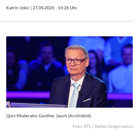
Katrin Jokic |
27.04.2026 - 14:26 Uhr
Quiz-Moderator Günther Jauch (Archivbild).
Qui
wius
Foto: RTL / Stefan Gregorowius