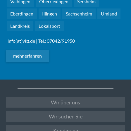
Vaihingen
Oberriexingen
Sersheim
Eberdingen
Illingen
Sachsenheim
Umland
Landkreis
Lokalsport
info[at]vkz.de
| Tel.: 07042/91950
mehr erfahren
Wir über uns
Wir suchen Sie
Kündigung