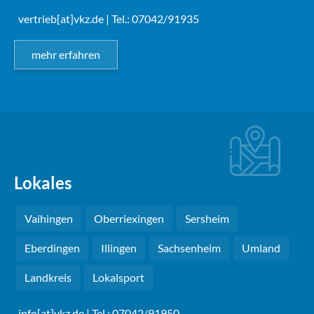
vertrieb[at]vkz.de
| Tel.: 07042/91935
mehr erfahren
Lokales
Vaihingen
Oberriexingen
Sersheim
Eberdingen
Illingen
Sachsenheim
Umland
Landkreis
Lokalsport
info[at]vkz.de
| Tel.: 07042/91950