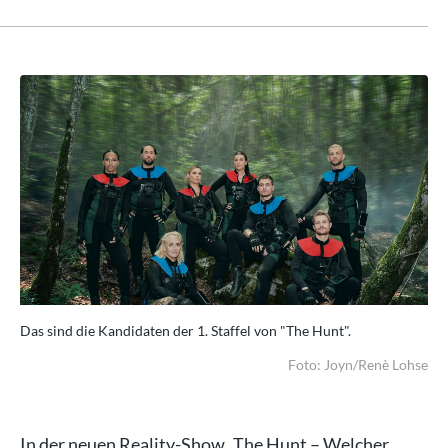
Das sind die Kandidaten der 1. Staffel von "The Hunt".
Das
hse
Foto: Joyn/Renè Lohse
In der neuen Reality-Show „The Hunt – Welcher