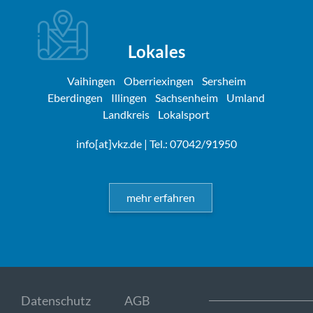
Lokales
Vaihingen
Oberriexingen
Sersheim
Eberdingen
Illingen
Sachsenheim
Umland
Landkreis
Lokalsport
info[at]vkz.de
| Tel.: 07042/91950
mehr erfahren
Datenschutz
AGB