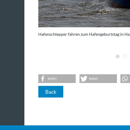
Schwergewichtskampf
Hafenschlepper fahren zum Hafengeburtstag in Ham
ave Thompson/AP/dpa
teilen
tweet
Back