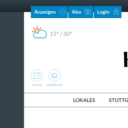
Anzeigen
Abo
Login
15°
/
30°
Events
Notdienste
LOKALES
STUTTG