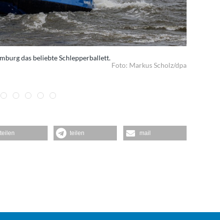
burg das beliebte Schlepperballett.
Beamte der
Foto: Markus Scholz/dpa
MV Hondius
teilen
teilen
mail