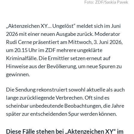
avek
Foto: ZDF/Saskia Pavek
„Aktenzeichen XY… Ungelöst“ meldet sich im Juni
2026 mit einer neuen Ausgabe zurück. Moderator
Rudi Cerne präsentiert am Mittwoch, 3. Juni 2026,
um 20.15 Uhr im ZDF mehrere ungeklärte
Kriminalfälle. Die Ermittler setzen erneut auf
Hinweise aus der Bevölkerung, um neue Spuren zu
gewinnen.
Die Sendung rekonstruiert sowohl aktuelle als auch
lange zurückliegende Verbrechen. Oft sind es
scheinbar unbedeutende Beobachtungen, die Jahre
später zur entscheidenden Spur werden können.
Diese Fälle stehen bei „Aktenzeichen XY“ im